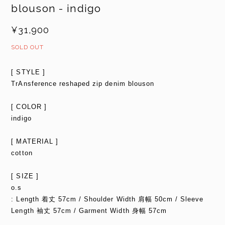
blouson - indigo
¥31,900
SOLD OUT
[ STYLE ]
TrAnsference reshaped zip denim blouson
[ COLOR ]
indigo
[ MATERIAL ]
cotton
[ SIZE ]
o.s
: Length 着丈 57cm / Shoulder Width 肩幅 50cm / Sleeve
Length 袖丈 57cm / Garment Width 身幅 57cm