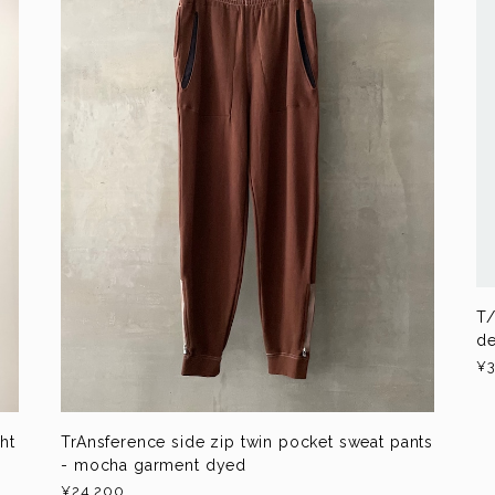
T/
de
¥3
ht
TrAnsference side zip twin pocket sweat pants
- mocha garment dyed
¥24,200