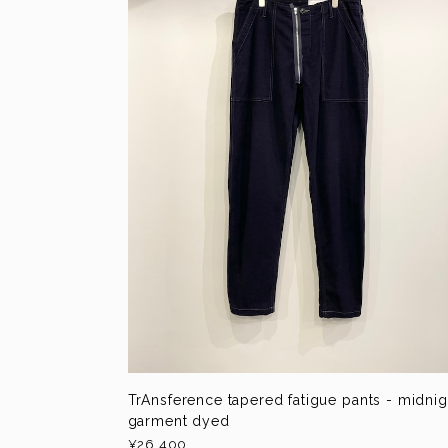
TrAnsference tapered fatigue pants - midnig
garment dyed
¥26,400