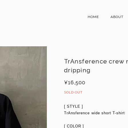
HOME
ABOUT
TrAnsference crew n
dripping
¥16,500
SOLD OUT
[ STYLE ]
TrAnsference wide short T-shirt
[ COLOR ]