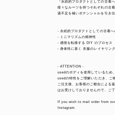
『永続的プロダクトとしての古着
様々なルーツを持つそれぞれの古
過不足を補いポテンシャルを引き出
- 永続的プロダクトとしての古着へ
- ミニマリズムの精神性
- 感情を転移する DIY のプロセス
- 身体性に基く 衣服のレイヤリン
- ATTENTION -
usedのボディを使用しているた
usedの特性をご理解いただき、ご
ご注文後、お客様のご都合による
はお受けしておりませんので、ご
If you wish to mail order from ov
Instagram.