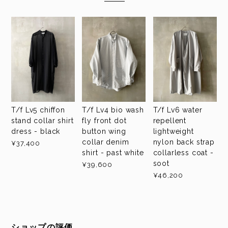
T/f Lv5 chiffon
T/f Lv4 bio wash
T/f Lv6 water
stand collar shirt
fly front dot
repellent
dress - black
button wing
lightweight
collar denim
nylon back strap
¥37,400
shirt - past white
collarless coat -
soot
¥39,600
¥46,200
ショップの評価