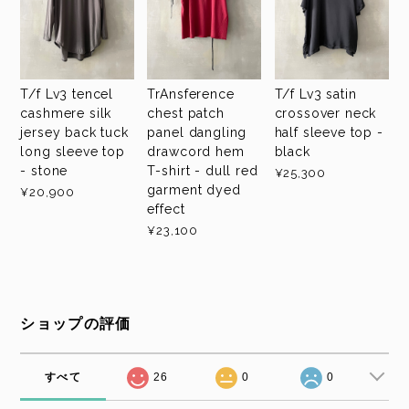
T/f Lv3 tencel
TrAnsference
T/f Lv3 satin
cashmere silk
chest patch
crossover neck
jersey back tuck
panel dangling
half sleeve top -
long sleeve top
drawcord hem
black
- stone
T-shirt - dull red
¥25,300
garment dyed
¥20,900
effect
¥23,100
ショップの評価
すべて
26
0
0