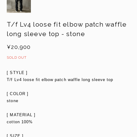
T/f Lv4 loose fit elbow patch waffle
long sleeve top - stone
¥20,900
SOLD OUT
[ STYLE ]
T/f Lv4 loose fit elbow patch waffle long sleeve top
[ COLOR ]
stone
[ MATERIAL ]
cotton 100%
[ SIZE ]