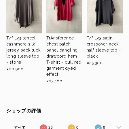
T/f Lv3 tencel
TrAnsference
T/f Lv3 satin
cashmere silk
chest patch
crossover neck
jersey back tuck
panel dangling
half sleeve top -
long sleeve top
drawcord hem
black
- stone
T-shirt - dull red
¥25,300
garment dyed
¥20,900
effect
¥23,100
ショップの評価
すべて
26
0
0