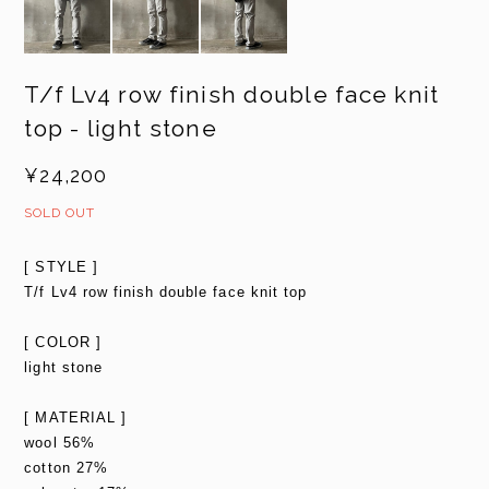
T/f Lv4 row finish double face knit
top - light stone
¥24,200
SOLD OUT
[ STYLE ]
T/f Lv4 row finish double face knit top
[ COLOR ]
light stone
[ MATERIAL ]
wool 56%
cotton 27%