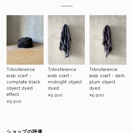
TrAnsference
TrAnsference
TrAnsference
arab scarf -
arab scarf -
arab scarf - dark
complete black
midnight object
plum object
object dyed
dyed
dyed
effect
¥9,900
¥9,900
¥9,900
ショップの評価