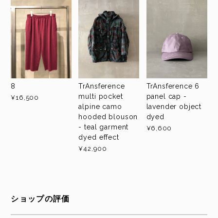
8
TrAnsference
TrAnsference 6
multi pocket
panel cap -
¥16,500
alpine camo
lavender object
hooded blouson
dyed
- teal garment
¥6,600
dyed effect
¥42,900
ショップの評価