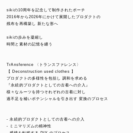
sikiの10周年を記念して制作されたポーチ
2016年から2026年にかけて展開したプロダクトの
残布を再構築し 新たな形へ
sikiの歩みを凝縮し
時間と素材の記憶を纏う
TrAnsference 〈トランスファレンス〉
【 Deconstruction used clothes 】
プロダクトの多様性を包括し 調和を求める
『永続的プロダクトとしての古着への介入』
様々なルーツを持つそれぞれの古着に対し
過不足を補いポテンシャルを引き出す 変換のプロセス
- 永続的プロダクトとしての古着への介入
- ミニマリズムの精神性
- 感情を転移する DIY のプロセス