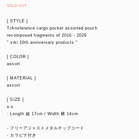
SOLD OUT
[ STYLE ]
TrAnsference cargo pocket assorted pouch
recomposed fragments of 2016 - 2026
" siki 10th anniversary products "
[ COLOR ]
assort
[ MATERIAL ]
assort
[ SIZE ]
o.s
: Length 縦 17cm / Width 横 14cm
- フリーアジャストメタルチップコード
- カラビナ付き