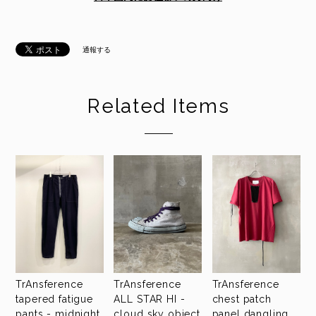
通報する
Related Items
TrAnsference
TrAnsference
TrAnsference
tapered fatigue
ALL STAR HI -
chest patch
pants - midnight
cloud sky object
panel dangling