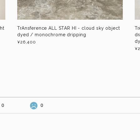
ht
TrAnsference ALL STAR HI - cloud sky object
Tr
dyed / monochrome dripping
dr
dy
¥26,400
¥2
0
0