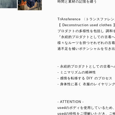
時間と素材の記憶を纏う
TrAnsference 〈トランスファレ
【 Deconstruction used clothes 
プロダクトの多様性を包括し 調和
『永続的プロダクトとしての古着
様々なルーツを持つそれぞれの古
過不足を補いポテンシャルを引き出
- 永続的プロダクトとしての古着へ
- ミニマリズムの精神性
- 感情を転移する DIY のプロセス
- 身体性に基く 衣服のレイヤリン
- ATTENTION -
usedのボディを使用しているた
usedの特性をご理解いただき、ご