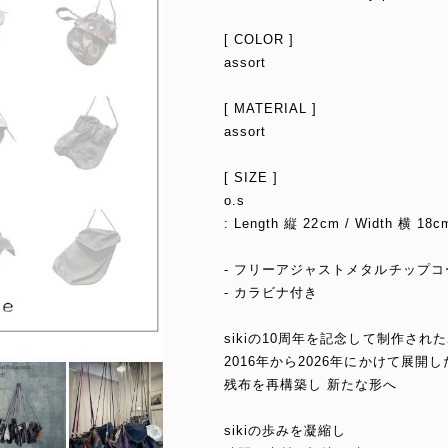
[ COLOR ]
assort
[ MATERIAL ]
assort
[ SIZE ]
o.s
: Length 縦 22cm / Width 横 18c
- フリーアジャストメタルチップコ
- カラビナ付き
sikiの10周年を記念して制作され
2016年から2026年にかけて展開
残布を再構築し 新たな形へ
sikiの歩みを凝縮し