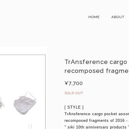
HOME
ABOUT
TrAnsference cargo 
recomposed fragmen
¥7,700
SOLD OUT
[ STYLE ]
TrAnsference cargo pocket asso
recomposed fragments of 2016 -
" siki 10th anniversary products 