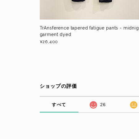
TrAnsference tapered fatigue pants - midnig
garment dyed
¥26,400
ショップの評価
すべて
26