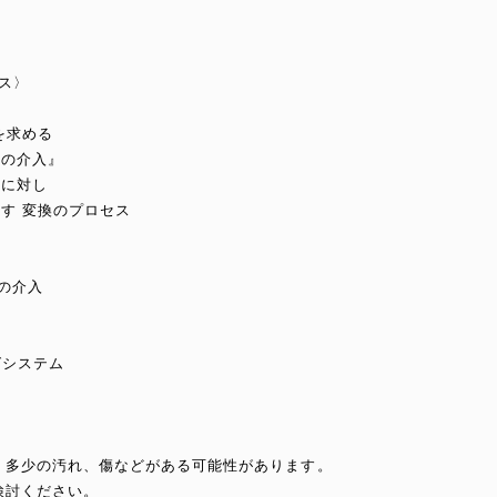
ンス〉
】
を求める
への介入』
着に対し
す 変換のプロセス
の介入
グシステム
め、多少の汚れ、傷などがある可能性があります。
検討ください。