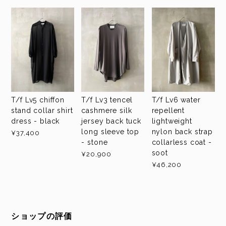
T/f Lv5 chiffon
T/f Lv3 tencel
T/f Lv6 water
stand collar shirt
cashmere silk
repellent
dress - black
jersey back tuck
lightweight
long sleeve top
nylon back strap
¥37,400
- stone
collarless coat -
soot
¥20,900
¥46,200
ショップの評価