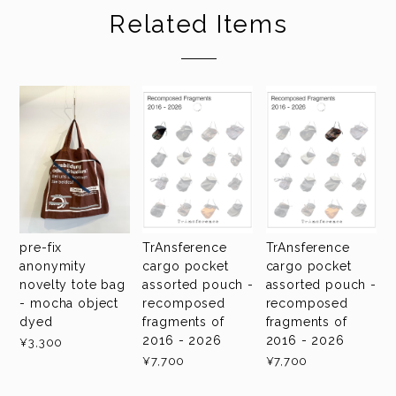
Related Items
pre-fix
TrAnsference
TrAnsference
anonymity
cargo pocket
cargo pocket
novelty tote bag
assorted pouch -
assorted pouch -
- mocha object
recomposed
recomposed
dyed
fragments of
fragments of
2016 - 2026
2016 - 2026
¥3,300
¥7,700
¥7,700