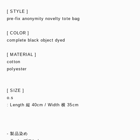
[ STYLE ]
pre-fix anonymity novelty tote bag
[ COLOR ]
complete black object dyed
[ MATERIAL ]
cotton
polyester
[ SIZE ]
o.s
: Length 縦 40cm / Width 横 35cm
- 製品染め