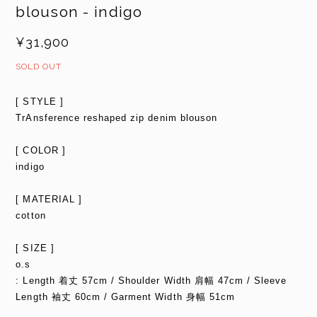
blouson - indigo
¥31,900
SOLD OUT
[ STYLE ]
TrAnsference reshaped zip denim blouson
[ COLOR ]
indigo
[ MATERIAL ]
cotton
[ SIZE ]
o.s
: Length 着丈 57cm / Shoulder Width 肩幅 47cm / Sleeve
Length 袖丈 60cm / Garment Width 身幅 51cm