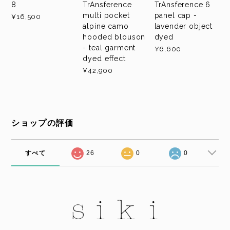
8
TrAnsference
TrAnsference 6
multi pocket
panel cap -
¥16,500
alpine camo
lavender object
hooded blouson
dyed
- teal garment
¥6,600
dyed effect
¥42,900
ショップの評価
すべて
26
0
0