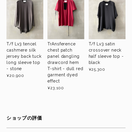
T/f Lv3 tencel
TrAnsference
T/f Lv3 satin
cashmere silk
chest patch
crossover neck
jersey back tuck
panel dangling
half sleeve top -
long sleeve top
drawcord hem
black
- stone
T-shirt - dull red
¥25,300
garment dyed
¥20,900
effect
¥23,100
ショップの評価