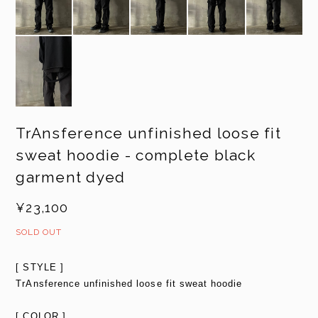
TrAnsference unfinished loose fit
sweat hoodie - complete black
garment dyed
¥23,100
SOLD OUT
[ STYLE ]
TrAnsference unfinished loose fit sweat hoodie
[ COLOR ]