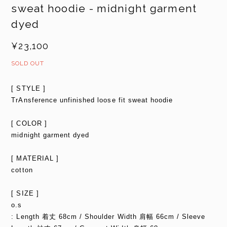
sweat hoodie - midnight garment
dyed
¥23,100
SOLD OUT
[ STYLE ]
TrAnsference unfinished loose fit sweat hoodie
[ COLOR ]
midnight garment dyed
[ MATERIAL ]
cotton
[ SIZE ]
o.s
: Length 着丈 68cm / Shoulder Width 肩幅 66cm / Sleeve