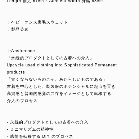
Length 袖丈 67cm / Garment Width 身幅 68cm
：ヘビーオンス裏毛スウェット
：製品染め
TrAnsference
「永続的プロダクトとしての古着への介入」
Upcycle used clothing into Sophisticated Permanent
products
「古くならないものこそ、あたらしいものである」
古着を中心とした、既製服のポテンシャルに起点を置き
高揚感と普遍的感覚の共存をイメージとして転移する
介入のプロセス
- 永続的プロダクトとしての古着への介入
- ミニマリズムの精神性
- 感情を転移する DIY のプロセス