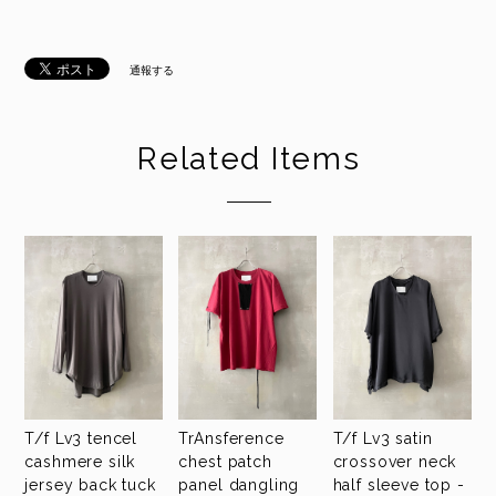
通報する
Related Items
T/f Lv3 tencel
TrAnsference
T/f Lv3 satin
cashmere silk
chest patch
crossover neck
jersey back tuck
panel dangling
half sleeve top -