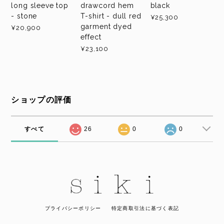
long sleeve top
drawcord hem
black
- stone
T-shirt - dull red
¥25,300
garment dyed
¥20,900
effect
¥23,100
ショップの評価
すべて
26
0
0
プライバシーポリシー
特定商取引法に基づく表記