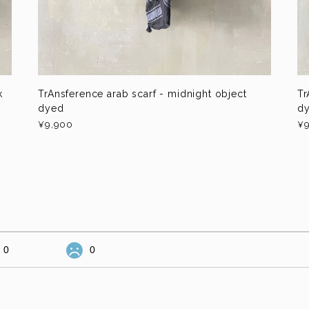
k
TrAnsference arab scarf - midnight object
Tr
dyed
d
¥9,900
¥9
0
0