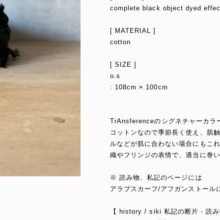
complete black object dyed effec
[ MATERIAL ]
cotton
[ SIZE ]
o.s
: 108cm × 100cm
TrAnsferenceのシグネチャ
コットンなので季節長く使え、肌
ルなどが肌に合わない場合にもこ
織やフリンジの表情で、適当に巻
※ 読み物、私記のページには
アラブスカーフ/アフガンストール
【 history / siki 私記の断片 - 読