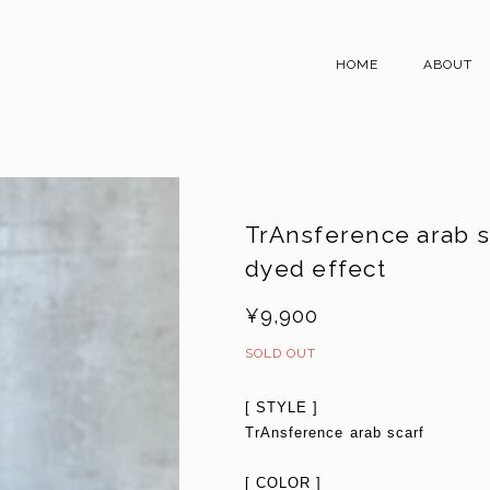
HOME
ABOUT
TrAnsference arab s
dyed effect
¥9,900
SOLD OUT
[ STYLE ]
TrAnsference arab scarf
[ COLOR ]