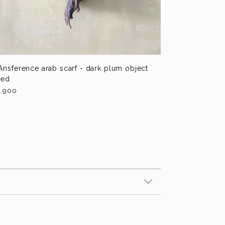
Ansference arab scarf - dark plum object
yed
,900