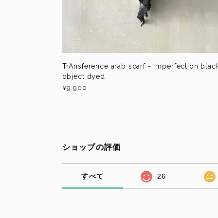
TrAnsference arab scarf - imperfection blac
object dyed
¥9,900
ショップの評価
すべて
26