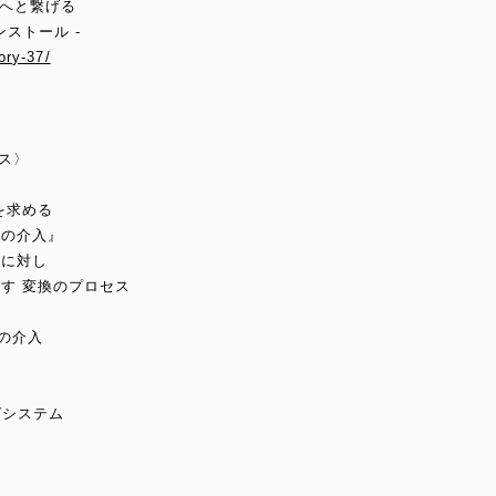
ルへと繋げる
ンストール -
ory-37/
ンス〉
】
を求める
への介入』
着に対し
す 変換のプロセス
の介入
グシステム