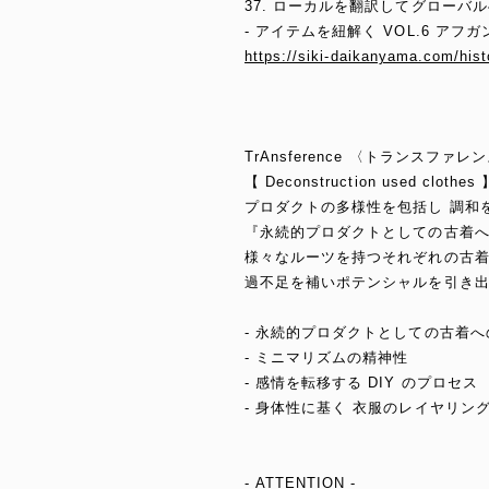
37. ローカルを翻訳してグローバ
- アイテムを紐解く VOL.6 アフガ
https://siki-daikanyama.com/hist
TrAnsference 〈トランスファレ
【 Deconstruction used clothes 
プロダクトの多様性を包括し 調和
『永続的プロダクトとしての古着
様々なルーツを持つそれぞれの古
過不足を補いポテンシャルを引き出
- 永続的プロダクトとしての古着へ
- ミニマリズムの精神性
- 感情を転移する DIY のプロセス
- 身体性に基く 衣服のレイヤリン
- ATTENTION -