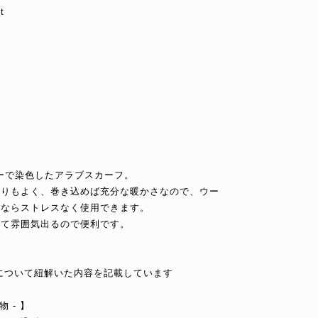
t
ーカラーで染色したアラブスカーフ。
触りもよく、巻き込めば充分な暖かさなので、ウー
れならストレスなく使用できます。
いて雰囲気出るので便利です。
について紐解いた内容を記載しています
み物 - 】