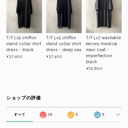
T/f Lv5 chiffon
T/f Lv5 chiffon
T/f Lv7 washable
stand collar shirt
stand collar shirt
kersey medical
dress - black
dress - deep sea
maxi coat -
imperfection
¥37,400
¥37,400
black
¥74,800
ショップの評価
すべて
26
0
0