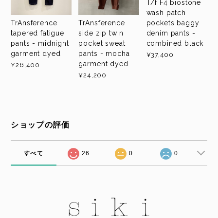
T/f F4 biostone
wash patch
TrAnsference
TrAnsference
pockets baggy
tapered fatigue
side zip twin
denim pants -
pants - midnight
pocket sweat
combined black
garment dyed
pants - mocha
¥37,400
garment dyed
¥26,400
¥24,200
ショップの評価
すべて
26
0
0