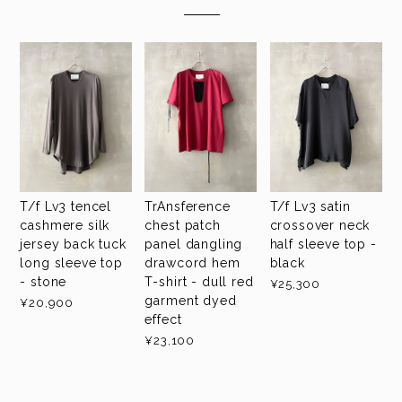
T/f Lv3 tencel
TrAnsference
T/f Lv3 satin
cashmere silk
chest patch
crossover neck
jersey back tuck
panel dangling
half sleeve top -
long sleeve top
drawcord hem
black
- stone
T-shirt - dull red
¥25,300
garment dyed
¥20,900
effect
¥23,100