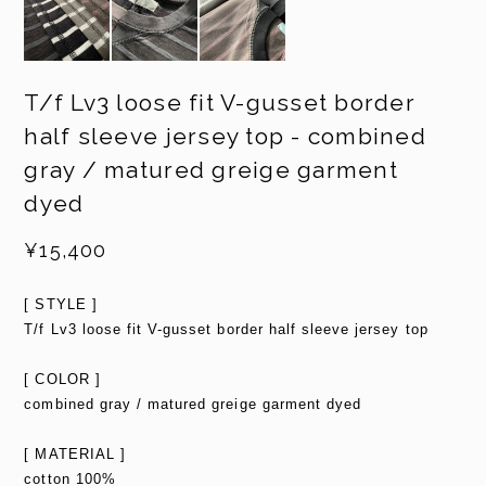
T/f Lv3 loose fit V-gusset border
half sleeve jersey top - combined
gray / matured greige garment
dyed
¥15,400
[ STYLE ]
T/f Lv3 loose fit V-gusset border half sleeve jersey top
[ COLOR ]
combined gray / matured greige garment dyed
[ MATERIAL ]
cotton 100%