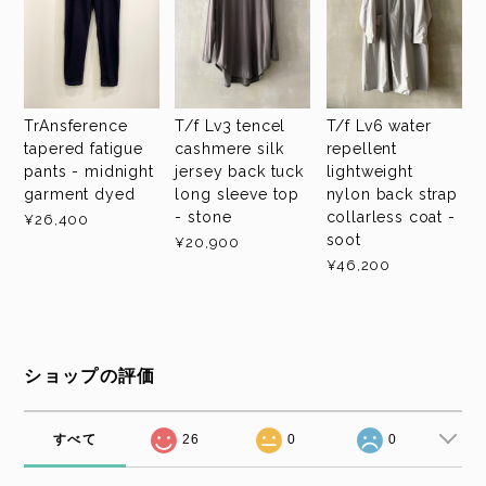
TrAnsference
T/f Lv3 tencel
T/f Lv6 water
tapered fatigue
cashmere silk
repellent
pants - midnight
jersey back tuck
lightweight
garment dyed
long sleeve top
nylon back strap
- stone
collarless coat -
¥26,400
soot
¥20,900
¥46,200
ショップの評価
すべて
26
0
0