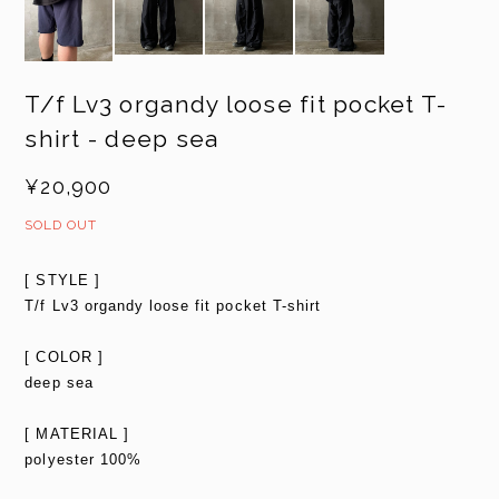
T/f Lv3 organdy loose fit pocket T-
shirt - deep sea
¥20,900
SOLD OUT
[ STYLE ]
T/f Lv3 organdy loose fit pocket T-shirt
[ COLOR ]
deep sea
[ MATERIAL ]
polyester 100%