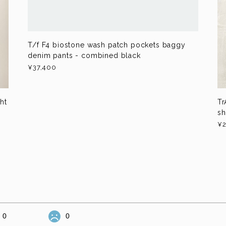
T/f F4 biostone wash patch pockets baggy
denim pants - combined black
¥37,400
ht
Tr
sh
¥2
0
0