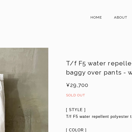
HOME
ABOUT
T/f F5 water repelle
baggy over pants - 
¥29,700
SOLD OUT
[ STYLE ]
T/f F5 water repellent polyester
[ COLOR ]