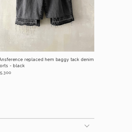
Ansference replaced hem baggy tack denim
orts - black
5,300