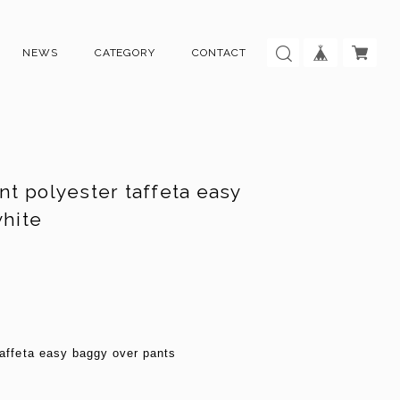
NEWS
CATEGORY
CONTACT
nt polyester taffeta easy
white
 taffeta easy baggy over pants