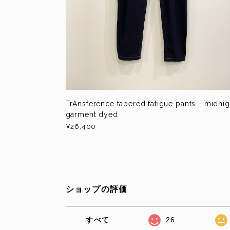
TrAnsference tapered fatigue pants - midnig
garment dyed
¥26,400
ショップの評価
すべて
26