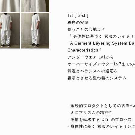
T/f [ ti:ɛf ]
秩序の安寧
整うことの心地よさ
『 身体性に基づく 衣服のレイヤリ
‘ A Garment Layering System Ba
Characteristics ’
アンダーウエア Lv1から
オーバーサイズアウターLv7まで
気温とバランスへの適応を
容易とさせる重ね着のシステム
- 永続的プロダクトとしての古着へ
- ミニマリズムの精神性
- 感情を転移する DIY のプロセス
- 身体性に基く 衣服のレイヤリン